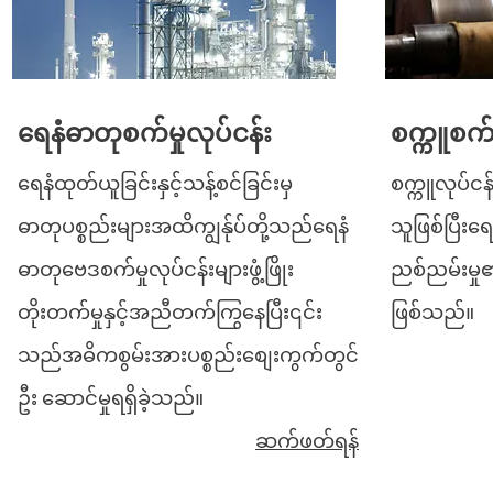
ရေနံဓာတုစက်မှုလုပ်ငန်း
စက္ကူစက်မ
ရေနံထုတ်ယူခြင်းနှင့်သန့်စင်ခြင်းမှ
စက္ကူလုပ်င
ဓာတုပစ္စည်းများအထိကျွန်ုပ်တို့သည်ရေနံ
သူဖြစ်ပြီးရ
ဓာတုဗေဒစက်မှုလုပ်ငန်းများဖွံ့ဖြိုး
ညစ်ညမ်းမှ
တိုးတက်မှုနှင့်အညီတက်ကြွနေပြီး၎င်း
ဖြစ်သည်။
သည်အဓိကစွမ်းအားပစ္စည်းစျေးကွက်တွင်
ဦး ဆောင်မှုရရှိခဲ့သည်။
ဆက်ဖတ်ရန်