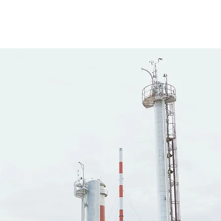
င်မစာမျက်နှာ
အကြောင်း
စီမံကိန်းများ
ဖောက်သည်
ကုမ္ပ