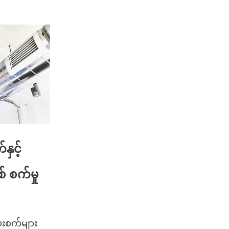
ှင့်
 စက်မှု
းစက်များ