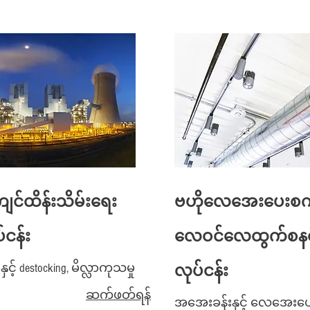
ျင်ထိန်းသိမ်းရေး
ဗဟိုလေအေးပေးစက်န
်ငန်း
လေဝင်လေထွက်စနစ်
n နှင့် destocking, မိလ္လာကုသမှု
လုပ်ငန်း
ဆက်ဖတ်ရန်
အအေးခန်းနှင့် လေအေးပေ