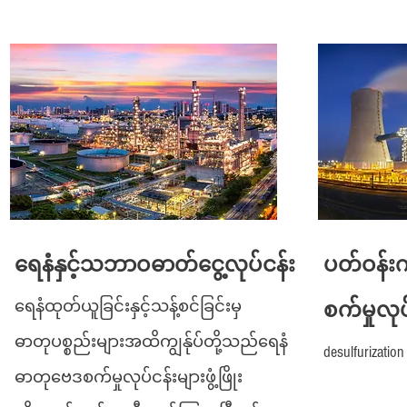
ရေနံနှင့်သဘာဝဓာတ်ငွေ့လုပ်ငန်း
ပတ်ဝန်းက
ရေနံထုတ်ယူခြင်းနှင့်သန့်စင်ခြင်းမှ
စက်မှုလုပ
ဓာတုပစ္စည်းများအထိကျွန်ုပ်တို့သည်ရေနံ
desulfurizatio
ဓာတုဗေဒစက်မှုလုပ်ငန်းများဖွံ့ဖြိုး