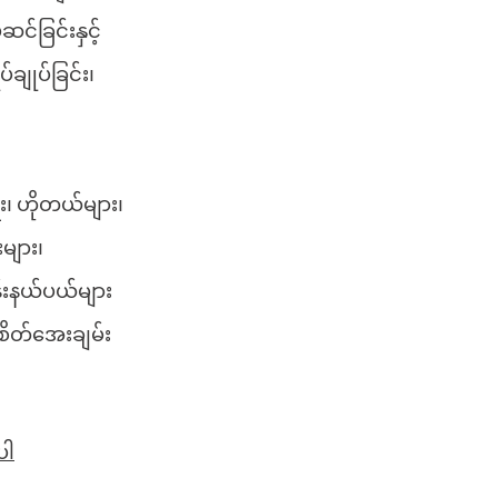
ဆင်ခြင်းနှင့်
်ချုပ်ခြင်း၊
း၊ ဟိုတယ်များ၊
များ၊
ငန်းနယ်ပယ်များ
 စိတ်အေးချမ်း
ပါ