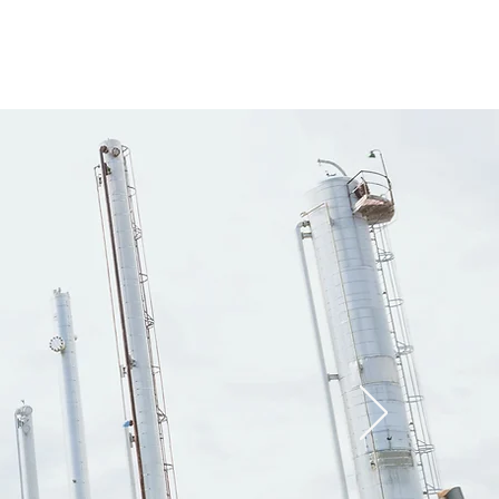
ဏီ
ထုတ်ကုန်
စက်မှုလုပ်ငန်းများ
ဖောက်သည်
More