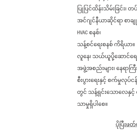
ပြုပြင်ထိန်းသိမ်းခြင်း၊ တပ်
အင်ဂျင်နီယာဆိုင်ရာ စာချုပ
HVAC စနစ်၊
သန့်စင်ရေးစနစ် ကိရိယာ။
လူနေ၊ သယ်ယူပို့ဆောင်ရေ
အဖွဲ့အစည်းများ၊ နေရာကြီး
စီးပွားရေးနှင့် စက်မှုလုပ်
တွင် သန့်ရှင်းသောလေနှင့်
သာမှုရှိပါစေ။
ပိုပြီးဖတ်