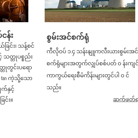
ငန်း
စွမ်းအင်စက်ရုံ
်ခြင်း၊ သန့်စင်
ကီလိုဝပ် ၁.၄ သန်းနျူကလီးယားစွမ်းအင
င့် သတ္တုပစ္စည်း
စက်ရုံများအတွက်လျှပ်စစ်ပတ် ၀ န်းကျင
တ္တုတွင်းပရော
ကာကွယ်ရေးစီမံကိန်းများတွင်ပါ ၀ င်
fan ကဲ့သို့သော
သည်။
်နှင့်
ဆက်ဖတ်ရ
ခြင်း။