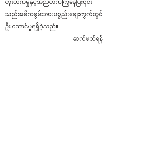
တိုးတက်မှုနှင့်အညီတက်ကြွနေပြီး၎င်း
သည်အဓိကစွမ်းအားပစ္စည်းစျေးကွက်တွင်
ဦး ဆောင်မှုရရှိခဲ့သည်။
ဆက်ဖတ်ရန်