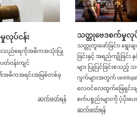
သတ္တုဗေဒစက်မှုလုပ်
ှုလုပ်ငန်း
သတ္တုတူးဖော်ခြင်း၊ ရွေးချယ
န်းသည်ရေကိုအဓိကအသုံးပြု
ခြင်းနှင့် အရည်ကျိုခြင်း နှ
ေပတ်ဝန်းကျင်
များ ပြုပြင်ခြင်းစသည့် သ
ု၏အဓိကအရင်းအမြစ်တစ်ခု
ဂျက်များအတွက် centrifugal 
လေဝင်လေထွက်ဖြေရှင်းချက
ဆက်ဖတ်ရန်
စက်ပစ္စည်းများကို ပံ့ပိုးပေး
ဆက်ဖတ်ရန်